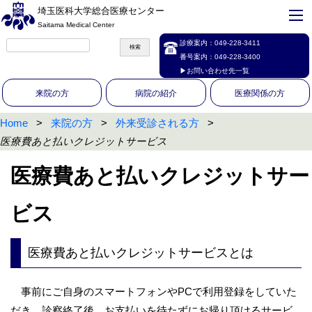
埼玉医科大学総合医療センター
Saitama Medical Center
診療案内：
049-228-3411
番号案内：
049-228-3400
▶お問い合わせ先一覧
来院の方
病院の紹介
医療関係の方
Home
来院の方
外来受診される方
医療費あと払いクレジットサービス
医療費あと払いクレジットサー
ビス
医療費あと払いクレジットサービスとは
事前にご自身のスマートフォンやPCで利用登録をしていた
だき、診察終了後、お支払いを待たずにお帰り頂けるサービ