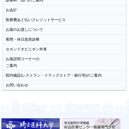
入院
診療科・部門のご案内
退院
お会計
お願い
医療費あと払いクレジットサービス
お薬のお渡しについて
夜間・休日急患診療
セカンドオピニオン外来
お薬説明コーナーの
ご案内
院内施設(レストラン・ドラッグストア・銀行等)のご案内
お問い合わせ