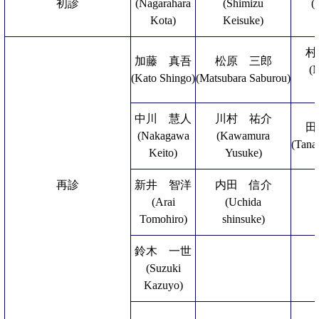
初診
(Nagarahara
(Shimizu
(
Kota)
Keisuke)
村
加藤 真吾
松原 三郎
(
(Kato Shingo)
(Matsubara Saburou)
中川 慧人
川村 祐介
田
(Nakagawa
(Kawamura
(Tana
Keito)
Yusuke)
再診
新井 智洋
内田 信介
(Arai
(Uchida
Tomohiro)
shinsuke)
鈴木 一世
(Suzuki
Kazuyo)