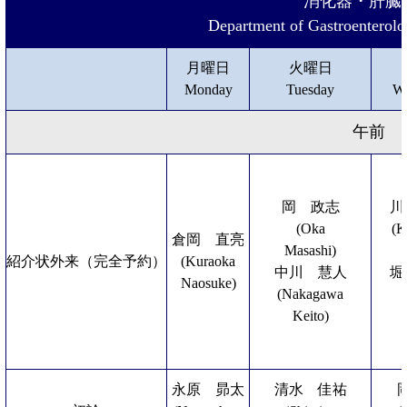
消化器・肝臓
Department of Gastroenterol
月曜日
火曜日
Monday
Tuesday
W
午前
岡 政志
川
(Oka
(K
倉岡 直亮
Masashi)
紹介状外来（完全予約）
(Kuraoka
中川 慧人
堀
Naosuke)
(Nakagawa
Keito)
永原 昴太
清水 佳祐