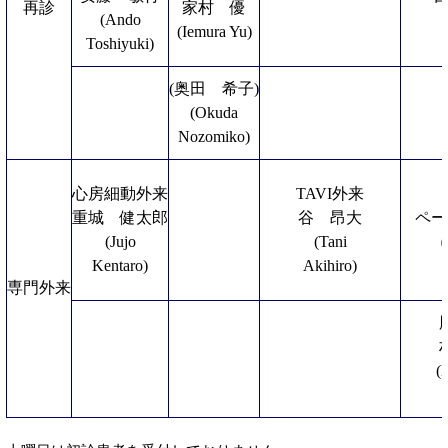
再診
家村 優
(Ando
(Iemura Yu)
Toshiyuki)
(奥田 希子)
(Okuda
Nozomiko)
心房細動外来
TAVI外来
重城 健太郎
谷 昂大
ペー
(Jujo
(Tani
（
Kentaro)
Akihiro)
専門外来
(