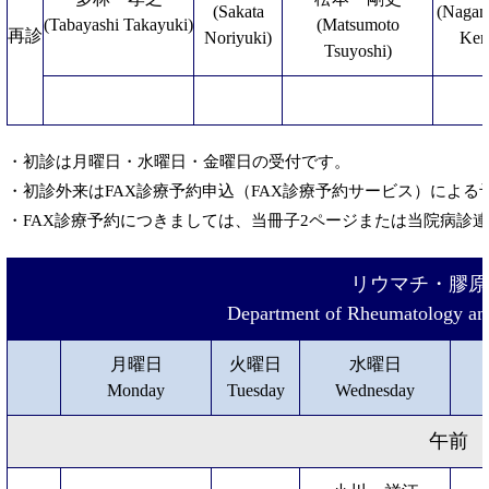
(Sakata
(Naga
(Tabayashi Takayuki)
(Matsumoto
再診
Noriyuki)
Ken
Tsuyoshi)
・初診は月曜日・水曜日・金曜日の受付です。
・初診外来はFAX診療予約申込（FAX診療予約サービス）によ
・FAX診療予約につきましては、当冊子2ページまたは当院病診
リウマチ・膠原
Department of Rheumatology an
月曜日
火曜日
水曜日
Monday
Tuesday
Wednesday
午前