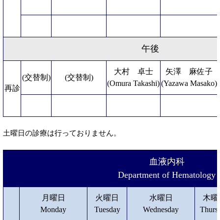
午後
大村 卓士
矢澤 麻佐子
(交替制)
(交替制)
(Omura Takashi)
(Yazawa Masako)
再診
土曜日の診療は行っておりません。
血液内科
Department of Hematology
月曜日
火曜日
水曜日
木曜
Monday
Tuesday
Wednesday
Thurs