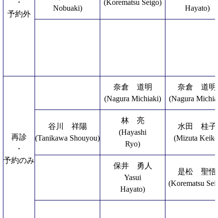
・
(Korematsu Seigo)
Nobuaki)
Hayato)
予約外
奈倉 道明
奈倉 道明
(Nagura Michiaki)
(Nagura Michia
林 亮
谷川 祥陽
水田 桂子
(Hayashi
再診
(Tanikawa Shouyou)
(Mizuta Keiko
Ryo)
・
予約のみ
保井 勇人
是松 聖悟
Yasui
(Korematsu Sei
Hayato)