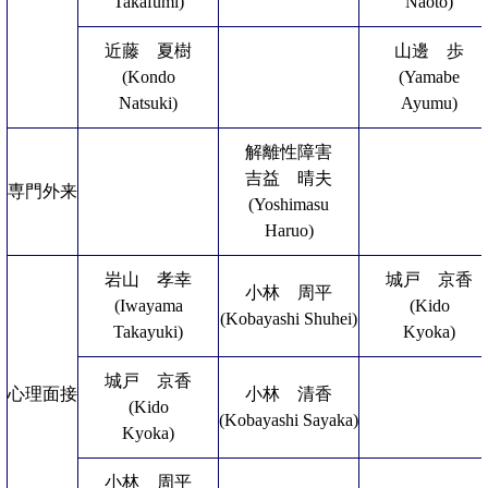
Takafumi)
Naoto)
近藤 夏樹
山邊 歩
(Kondo
(Yamabe
Natsuki)
Ayumu)
解離性障害
吉益 晴夫
専門外来
(Yoshimasu
Haruo)
岩山 孝幸
城戸 京香
小林 周平
(Iwayama
(Kido
(Kobayashi Shuhei)
Takayuki)
Kyoka)
城戸 京香
心理面接
小林 清香
(Kido
(Kobayashi Sayaka)
Kyoka)
小林 周平