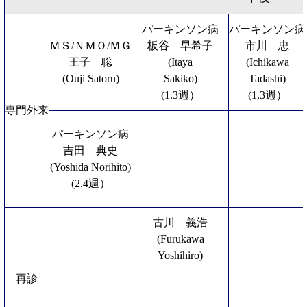
パーキンソン病
パーキンソン病
ＭＳ/ＮＭＯ/ＭＧ
板谷 早希子
市川 忠
王子 聡
(Itaya
(Ichikawa
(Ouji Satoru)
Sakiko)
Tadashi)
(1.3週）
(1,3週）
専門外来
パーキンソン病
吉田 典史
(Yoshida Norihito)
(2.4週）
古川 義浩
(Furukawa
Yoshihiro)
再診