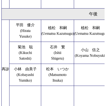
午後
平田 優介
植松 和嗣
植松 和嗣
(Hirata
(Uematsu Kazutsugu)
(Uematsu Kazutsugu
Yusuke)
菊池 聡
石井 繁
小山 信之
(Kikuchi
(Ishii
(Koyama Nobuyuki)
Satoshi)
Shigeru)
再診
小林 由美子
松本 いつか
(Kobayashi
(Matsumoto
Yumiko)
Itsuka)