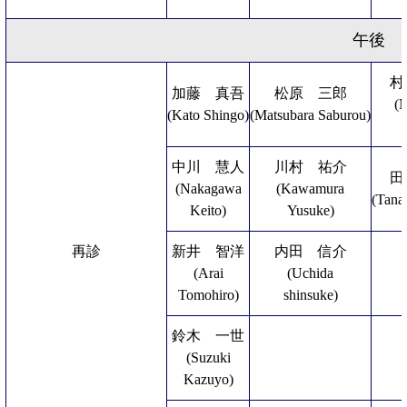
午後
村
加藤 真吾
松原 三郎
(
(Kato Shingo)
(Matsubara Saburou)
中川 慧人
川村 祐介
田
(Nakagawa
(Kawamura
(Tana
Keito)
Yusuke)
再診
新井 智洋
内田 信介
(Arai
(Uchida
Tomohiro)
shinsuke)
鈴木 一世
(Suzuki
Kazuyo)