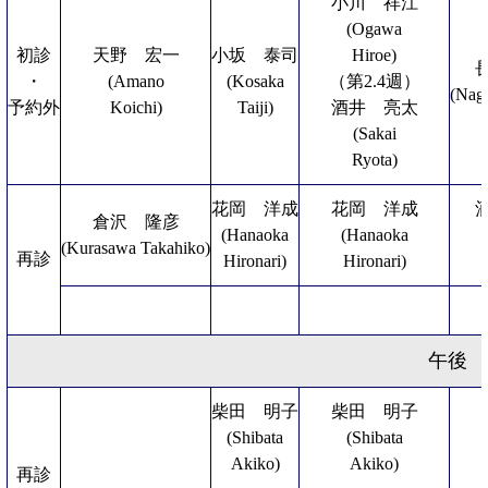
小川 祥江
(Ogawa
初診
天野 宏一
小坂 泰司
Hiroe)
・
(Amano
(Kosaka
（第2.4週）
(Nag
予約外
Koichi)
Taiji)
酒井 亮太
(Sakai
Ryota)
花岡 洋成
花岡 洋成
倉沢 隆彦
(Hanaoka
(Hanaoka
(Kurasawa Takahiko)
再診
Hironari)
Hironari)
午後
柴田 明子
柴田 明子
(Shibata
(Shibata
Akiko)
Akiko)
再診