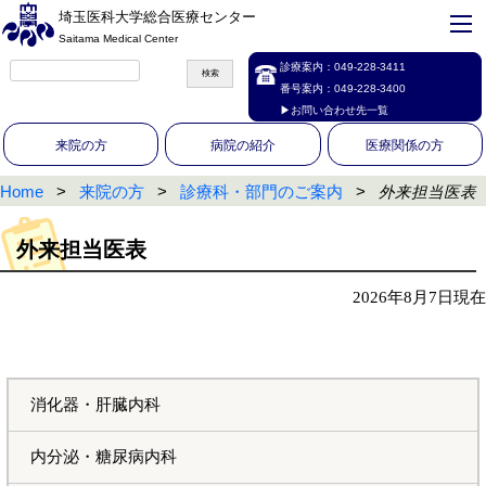
埼玉医科大学総合医療センター
Saitama Medical Center
診療案内：
049-228-3411
番号案内：
049-228-3400
▶お問い合わせ先一覧
来院の方
病院の紹介
医療関係の方
Home
来院の方
診療科・部門のご案内
外来担当医表
外来担当医表
2026年8月7日現在
消化器・肝臓内科
内分泌・糖尿病内科