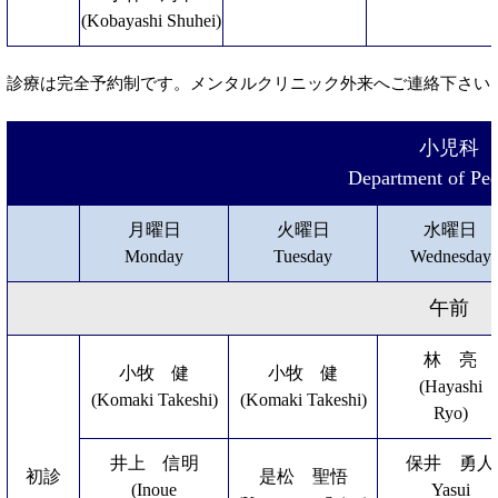
(Kobayashi Shuhei)
診療は完全予約制です。メンタルクリニック外来へご連絡下さい。049
小児科
Department of Ped
月曜日
火曜日
水曜日
Monday
Tuesday
Wednesday
午前
林 亮
小牧 健
小牧 健
(Hayashi
(Komaki Takeshi)
(Komaki Takeshi)
Ryo)
井上 信明
保井 勇人
初診
是松 聖悟
(Inoue
Yasui