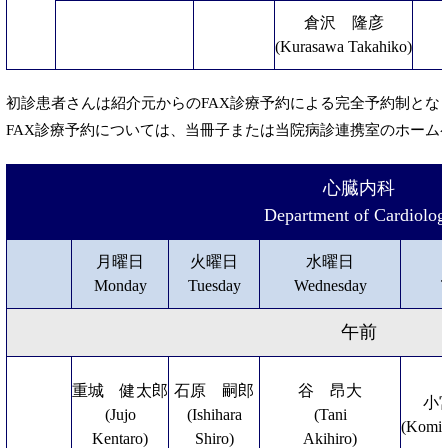
倉沢 隆彦
(Kurasawa Takahiko)
初診患者さんは紹介元からのFAX診療予約による完全予約制とな
FAX診療予約については、当冊子または当院病診連携室のホーム
心臓内科
Department of Cardiolog
月曜日
火曜日
水曜日
Monday
Tuesday
Wednesday
午前
重城 健太郎
石原 嗣郎
谷 昂大
小
(Jujo
(Ishihara
(Tani
(Komiy
Kentaro)
Shiro)
Akihiro)