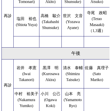
Tomonari)
Akito)
Shunsuke)
Atsuko)
寺尾 政昭
再診
高橋 駿介
世沢 文音
塩田 裕也
(Terao
(Takahashi
(Yozawa
(Shiota Yuya)
Masaaki)
Shunsuke)
Ayane)
（1,3週）
午後
岩井 孝憲
黒澤 明
清水 泰輔
佐藤 真理子
(Iwai
(Kurosawa
(Shimizu
(Sato
Takanori)
Akira)
Taisuke)
Mariko)
再診
中村 裕美子
小川 公己
山本 亮
(Nakamura
(Ogawa
(Yamamoto
Yumiko)
Koki)
Ryo)