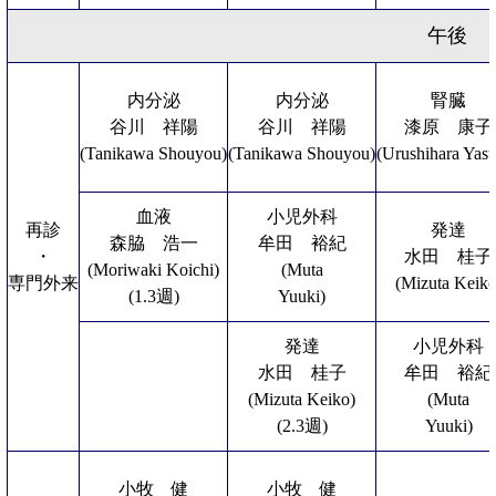
午後
内分泌
内分泌
腎臓
谷川 祥陽
谷川 祥陽
漆原 康子
(Tanikawa Shouyou)
(Tanikawa Shouyou)
(Urushihara Yas
血液
小児外科
再診
発達
森脇 浩一
牟田 裕紀
・
水田 桂子
(Moriwaki Koichi)
(Muta
専門外来
(Mizuta Keiko
(1.3週)
Yuuki)
発達
小児外科
水田 桂子
牟田 裕紀
(Mizuta Keiko)
(Muta
(2.3週)
Yuuki)
小牧 健
小牧 健