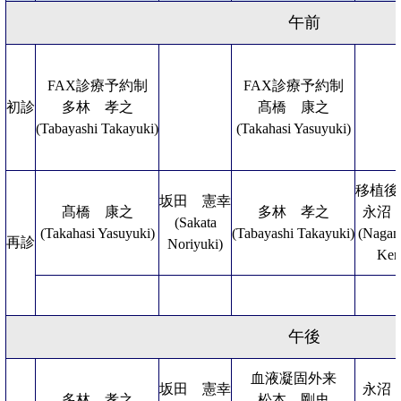
午前
FAX診療予約制
FAX診療予約制
初診
多林 孝之
髙橋 康之
(Tabayashi Takayuki)
(Takahasi Yasuyuki)
移植後
坂田 憲幸
髙橋 康之
多林 孝之
永沼
(Sakata
(Takahasi Yasuyuki)
(Tabayashi Takayuki)
(Naga
再診
Noriyuki)
Ken
午後
血液凝固外来
坂田 憲幸
永沼
多林 孝之
松本 剛史