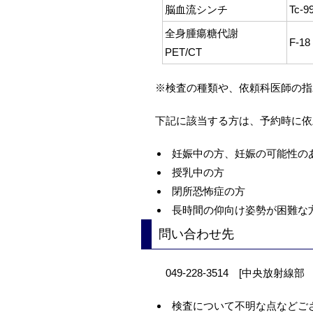
脳血流シンチ
Tc-9
全身腫瘍糖代謝
F-18
PET/CT
※検査の種類や、依頼科医師の指
下記に該当する方は、予約時に依
妊娠中の方、妊娠の可能性の
授乳中の方
閉所恐怖症の方
長時間の仰向け姿勢が困難な
問い合わせ先
049-228-3514
[中央放射線部 
検査について不明な点などご