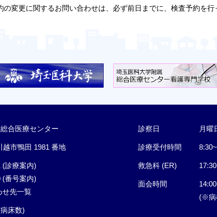
約の変更に関するお問い合わせは、必ず前日までに、検査予約を行
学総合医療センター
診察日
月曜
 川越市鴨田 1981 番地
診療受付時間
8:30~
1
(診療案内)
救急科 (ER)
17:3
0
(番号案内)
面会時間
14:00
わせ先一覧
(※
許可病床数)