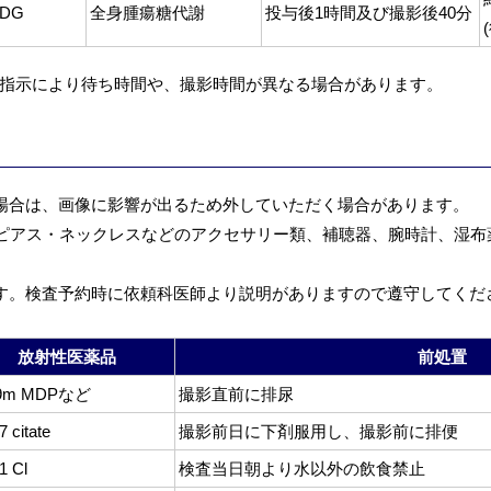
FDG
全身腫瘍糖代謝
投与後1時間及び撮影後40分
指示により待ち時間や、撮影時間が異なる場合があります。
場合は、画像に影響が出るため外していただく場合があります。
ピアス・ネックレスなどのアクセサリー類、補聴器、腕時計、湿布
す。検査予約時に依頼科医師より説明がありますので遵守してくだ
放射性医薬品
前処置
99m MDPなど
撮影直前に排尿
 citate
撮影前日に下剤服用し、撮影前に排便
1 Cl
検査当日朝より水以外の飲食禁止