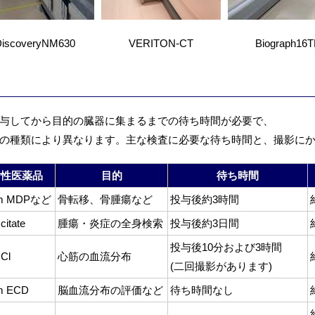
iscoveryNM630
VERITON-CT
Biograph16T
与してから目的の臓器に集まるまでの待ち時間が必要で、
の種類により異なります。主な検査に必要な待ち時間と、撮影に
射性医薬品
目的
待ち時間
9m MDPなど
骨転移、骨腫瘍など
投与後約3時間
citate
腫瘍・炎症の全身検索
投与後約3日間
投与後10分および3時間
 Cl
心筋の血流分布
(二回撮影があります)
m ECD
脳血流分布の評価など
待ち時間なし