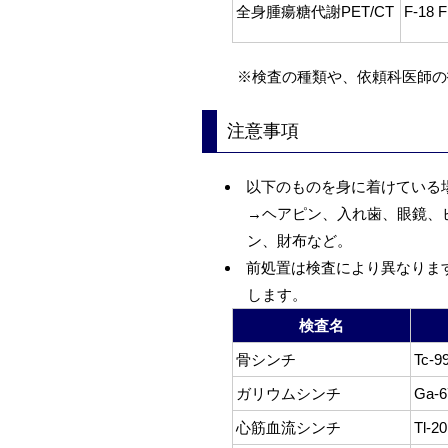
全身腫瘍糖代謝PET/CT
F-18 
※検査の種類や、依頼科医師の
注意事項
以下のものを身に着けている
→ヘアピン、入れ歯、眼鏡、
ン、財布など。
前処置は検査により異なりま
します。
検査名
骨シンチ
Tc-
ガリウムシンチ
Ga-67
心筋血流シンチ
Tl-20