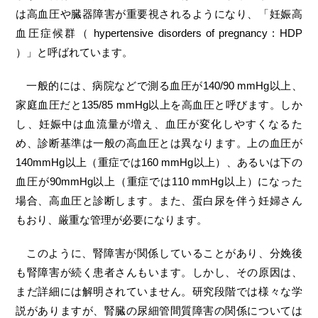
は高血圧や臓器障害が重要視されるようになり、「妊娠高
血圧症候群（ hypertensive disorders of pregnancy : HDP
）」と呼ばれています。
一般的には、病院などで測る血圧が140/90 mmHg以上、
家庭血圧だと135/85 mmHg以上を高血圧と呼びます。しか
し、妊娠中は血流量が増え、血圧が変化しやすくなるた
め、診断基準は一般の高血圧とは異なります。上の血圧が
140mmHg以上（重症では160 mmHg以上）、あるいは下の
血圧が90mmHg以上（重症では110 mmHg以上）になった
場合、高血圧と診断します。また、蛋白尿を伴う妊婦さん
もおり、厳重な管理が必要になります。
このように、腎障害が関係していることがあり、分娩後
も腎障害が続く患者さんもいます。しかし、その原因は、
まだ詳細には解明されていません。研究段階では様々な学
説がありますが、腎臓の尿細管間質障害の関係については