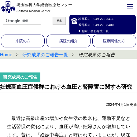
埼玉医科大学総合医療センター
Saitama Medical Center
診療案内：
049-228-3411
番号案内：
049-228-3400
▶お問い合わせ先一覧
来院の方
病院の紹介
医療関係の方
Home
研究成果のご報告一覧
研究成果のご報告
妊娠高血圧症候群における血圧と腎障害に関する研究
2024年4月1日更新
最近は高齢出産の増加や食生活の欧米化、運動不足など
生活習慣の変化により、血圧が高い妊婦さんが増加してい
ます。昔は、「妊娠中毒症」と呼ばれていましたが、現在