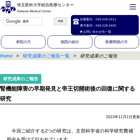
埼玉医科大学総合医療センター
Saitama Medical Center
診療案内：
049-228-3411
番号案内：
049-228-3400
▶お問い合わせ先一覧
来院の方
病院の紹介
医療関係の方
Home
研究成果のご報告一覧
研究成果のご報告
腎機能障害の早期発見と帝王切開術後の回復に関する
研究
2023年11月1日更新
今回ご紹介する2つの研究は、文部科学省の科学研究費補
助金を受けて行われています。