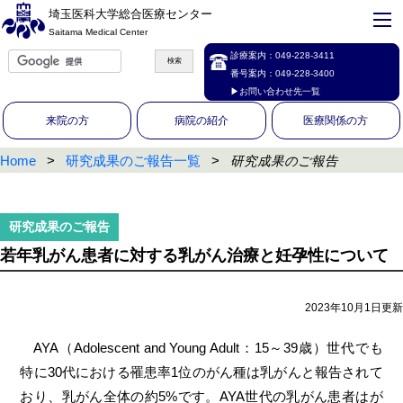
埼玉医科大学総合医療センター
Saitama Medical Center
診療案内：
049-228-3411
番号案内：
049-228-3400
▶お問い合わせ先一覧
来院の方
病院の紹介
医療関係の方
Home
研究成果のご報告一覧
研究成果のご報告
若年乳がん患者に対する乳がん治療と妊孕性について
2023年10月1日更新
AYA（Adolescent and Young Adult：15～39歳）世代でも
特に30代における罹患率1位のがん種は乳がんと報告されて
おり、乳がん全体の約5%です。AYA世代の乳がん患者はが