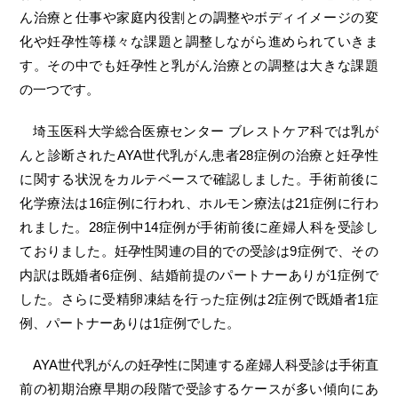
ん治療と仕事や家庭内役割との調整やボディイメージの変
化や妊孕性等様々な課題と調整しながら進められていきま
す。その中でも妊孕性と乳がん治療との調整は大きな課題
の一つです。
埼玉医科大学総合医療センター ブレストケア科では乳が
んと診断されたAYA世代乳がん患者28症例の治療と妊孕性
に関する状況をカルテベースで確認しました。手術前後に
化学療法は16症例に行われ、ホルモン療法は21症例に行わ
れました。28症例中14症例が手術前後に産婦人科を受診し
ておりました。妊孕性関連の目的での受診は9症例で、その
内訳は既婚者6症例、結婚前提のパートナーありが1症例で
した。さらに受精卵凍結を行った症例は2症例で既婚者1症
例、パートナーありは1症例でした。
AYA世代乳がんの妊孕性に関連する産婦人科受診は手術直
前の初期治療早期の段階で受診するケースが多い傾向にあ